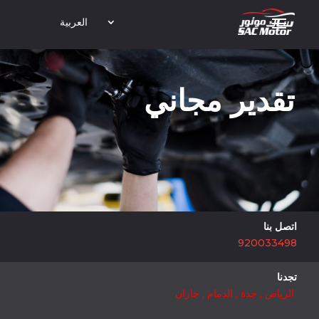
العربية
تقدير مجاني
اتصل بنا
920033498
تجدنا
الرياض
,
جدة
,
الدمام
,
جازان