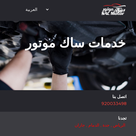
العربية
خدمات ساك موتور
اتصل بنا
920033498
تجدنا
الرياض
,
جدة
,
الدمام
,
جازان